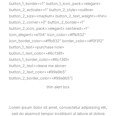
button_1_border=»1″ button_1_icon_pack=»elegant»
button_2_activate=»1″ button_2_style=»outline»
button_2_size=»medium» button_2_text_weight=»thin»
button_2_corner=»0″ button_2_border=»1″
button_2_icon_pack=»elegant» centered=»1″
icon_elegant=»e104″ icon_color=»#ffb932″
icon_border_color=»#ffb932″ border_color=»#f0f3f2″
button_1_text=»purchase now»
button_1_text_color=»#6c136f»
button_1_border_color=»#6c136f»
button_2_text=»leave me alone»
button_2_text_color=»#99a9b5″
button_2_border_color=»#99a9b5″]
thin alert box
Lorem ipsum dolor sit amet, consectetur adipisicing elit,
sed do eiusmod tempor incididunt ut labore et dolore