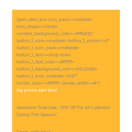
[gem_alert_box icon_pack=»material»
icon_shape=»circle»
content_background_color=»#ffb932″
button_1_size=»medium» button_1_corner=»0″
button_1_icon_pack=»material»
button_1_text=»shop now»
button_1_text_color=»#ffffff»
button_1_background_color=»#2c2e3d»
button_1_icon_material=»f287″
border_color=»#ffffff» border_width=»6″]
big promo alert box!
Awesome Total Sale -70% Off For All Collection
During This Season!