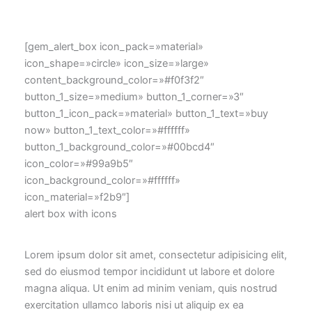
[gem_alert_box icon_pack=»material»
icon_shape=»circle» icon_size=»large»
content_background_color=»#f0f3f2″
button_1_size=»medium» button_1_corner=»3″
button_1_icon_pack=»material» button_1_text=»buy
now» button_1_text_color=»#ffffff»
button_1_background_color=»#00bcd4″
icon_color=»#99a9b5″
icon_background_color=»#ffffff»
icon_material=»f2b9″]
alert box with icons
Lorem ipsum dolor sit amet, consectetur adipisicing elit,
sed do eiusmod tempor incididunt ut labore et dolore
magna aliqua. Ut enim ad minim veniam, quis nostrud
exercitation ullamco laboris nisi ut aliquip ex ea