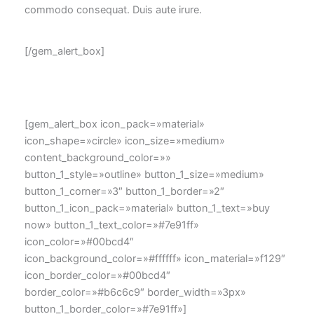
commodo consequat. Duis aute irure.
[/gem_alert_box]
[gem_alert_box icon_pack=»material»
icon_shape=»circle» icon_size=»medium»
content_background_color=»»
button_1_style=»outline» button_1_size=»medium»
button_1_corner=»3″ button_1_border=»2″
button_1_icon_pack=»material» button_1_text=»buy
now» button_1_text_color=»#7e91ff»
icon_color=»#00bcd4″
icon_background_color=»#ffffff» icon_material=»f129″
icon_border_color=»#00bcd4″
border_color=»#b6c6c9″ border_width=»3px»
button_1_border_color=»#7e91ff»]