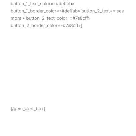
button_1_text_color=»#deffab»
button_1_border_color=»#deffab» button_2_text=» see
more » button_2_text_color=»#7e8cff»
button_2_border_color=»#7e8cff»]
big-n-bold alert
Lorem ipsum dolor sit amet, consectetur adipisicing elit,
sed do eiusmod tempor incididunt ut labore et dolore
magna aliqua. Ut enim ad minim veniam nostrud
exercitation ullamco laboris nisi.
[/gem_alert_box]