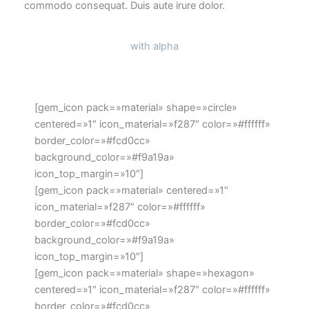
commodo consequat. Duis aute irure dolor.
with alpha
[gem_icon pack=»material» shape=»circle»
centered=»1″ icon_material=»f287″ color=»#ffffff»
border_color=»#fcd0cc»
background_color=»#f9a19a»
icon_top_margin=»10″]
[gem_icon pack=»material» centered=»1″
icon_material=»f287″ color=»#ffffff»
border_color=»#fcd0cc»
background_color=»#f9a19a»
icon_top_margin=»10″]
[gem_icon pack=»material» shape=»hexagon»
centered=»1″ icon_material=»f287″ color=»#ffffff»
border_color=»#fcd0cc»