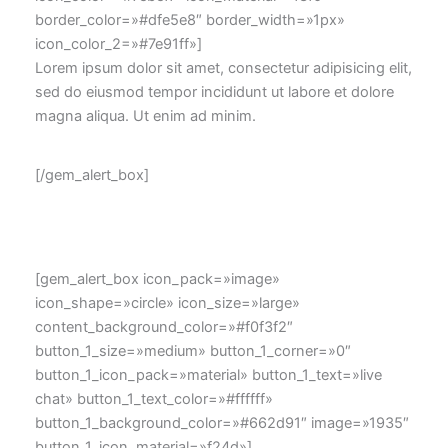
border_color=»#dfe5e8″ border_width=»1px»
icon_color_2=»#7e91ff»]
Lorem ipsum dolor sit amet, consectetur adipisicing elit,
sed do eiusmod tempor incididunt ut labore et dolore
magna aliqua. Ut enim ad minim.
[/gem_alert_box]
[gem_alert_box icon_pack=»image»
icon_shape=»circle» icon_size=»large»
content_background_color=»#f0f3f2″
button_1_size=»medium» button_1_corner=»0″
button_1_icon_pack=»material» button_1_text=»live
chat» button_1_text_color=»#ffffff»
button_1_background_color=»#662d91″ image=»1935″
button_1_icon_material=»f24d»]