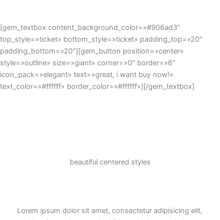
[gem_textbox content_background_color=»#906ad3″
top_style=»ticket» bottom_style=»ticket» padding_top=»20″
padding_bottom=»20″][gem_button position=»center»
style=»outline» size=»giant» corner=»0″ border=»6″
icon_pack=»elegant» text=»great, i want buy now!»
text_color=»#ffffff» border_color=»#ffffff»][/gem_textbox]
beautiful
centered styles
Lorem ipsum dolor sit amet, consectetur adipisicing elit,