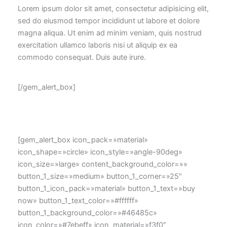
Lorem ipsum dolor sit amet, consectetur adipisicing elit,
sed do eiusmod tempor incididunt ut labore et dolore
magna aliqua. Ut enim ad minim veniam, quis nostrud
exercitation ullamco laboris nisi ut aliquip ex ea
commodo consequat. Duis aute irure.
[/gem_alert_box]
[gem_alert_box icon_pack=»material»
icon_shape=»circle» icon_style=»angle-90deg»
icon_size=»large» content_background_color=»»
button_1_size=»medium» button_1_corner=»25″
button_1_icon_pack=»material» button_1_text=»buy
now» button_1_text_color=»#ffffff»
button_1_background_color=»#46485c»
icon_color=»#7ebeff» icon_material=»f3f0″