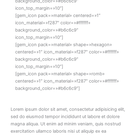
background_color=»#b6c6c9″
icon_top_margin=»10″]
[gem_icon pack=»material» centered=»1″
icon_material=»f287″ color=»#ffffff»
background_color=»#b6c6c9″
icon_top_margin=»10″]
[gem_icon pack=»material» shape=»hexagon»
centered=»1″ icon_material=»f287″ color=»#ffffff»
background_color=»#b6c6c9″
icon_top_margin=»10″]
[gem_icon pack=»material» shape=»romb»
centered=»1″ icon_material=»f287″ color=»#ffffff»
background_color=»#b6c6c9″]
Lorem ipsum dolor sit amet, consectetur adipisicing elit,
sed do eiusmod tempor incididunt ut labore et dolore
magna aliqua. Ut enim ad minim veniam, quis nostrud
exercitation ullamco laboris nisi ut aliquip ex ea