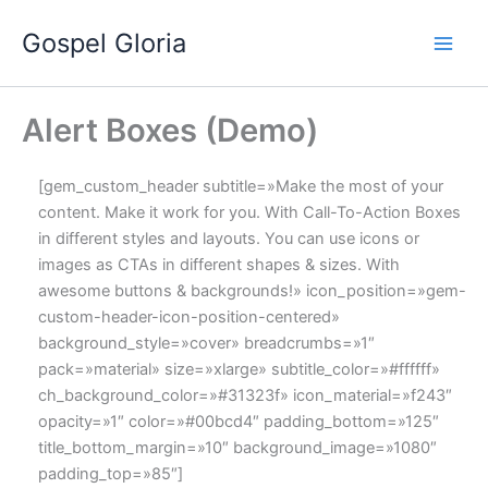
Ir
Gospel Gloria
al
contenido
Alert Boxes (Demo)
[gem_custom_header subtitle=»Make the most of your
content. Make it work for you. With Call-To-Action Boxes
in different styles and layouts. You can use icons or
images as CTAs in different shapes & sizes. With
awesome buttons & backgrounds!» icon_position=»gem-
custom-header-icon-position-centered»
background_style=»cover» breadcrumbs=»1″
pack=»material» size=»xlarge» subtitle_color=»#ffffff»
ch_background_color=»#31323f» icon_material=»f243″
opacity=»1″ color=»#00bcd4″ padding_bottom=»125″
title_bottom_margin=»10″ background_image=»1080″
padding_top=»85″]