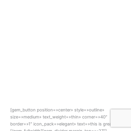
transparent png image
Lorem ipsum dolor sit amet, consectetur adipisicing elit,
sed do eiusmod tempor incididunt ut labore et dolore
magna aliqua. Ut enim ad minim veniam nostrud
exercitation ullamco laboris nisiut aliquip ex ea
commodo. Duis aute irure dolor in reprehenderit in
voluptate velit esse cillum dolore eu fugiat nulla pariatur.
Excepteur sint occaecat. Cupidatat non proident, sunt
in culpa qui officia deserunt mollit anim id est laborum.
[gem_button position=»center» style=»outline»
size=»medium» text_weight=»thin» corner=»40″
border=»1″ icon_pack=»elegant» text=»this is great!»]