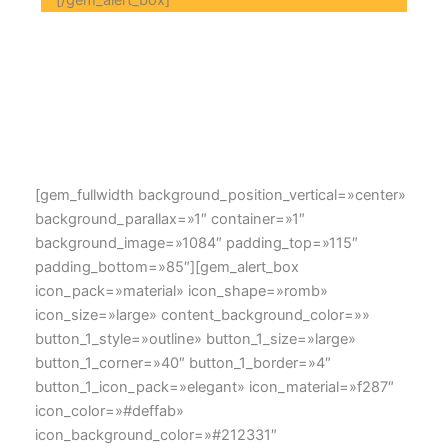
[/gem_alert_box]
[gem_fullwidth background_position_vertical=»center»
background_parallax=»1″ container=»1″
background_image=»1084″ padding_top=»115″
padding_bottom=»85″][gem_alert_box
icon_pack=»material» icon_shape=»romb»
icon_size=»large» content_background_color=»»
button_1_style=»outline» button_1_size=»large»
button_1_corner=»40″ button_1_border=»4″
button_1_icon_pack=»elegant» icon_material=»f287″
icon_color=»#deffab»
icon_background_color=»#212331″