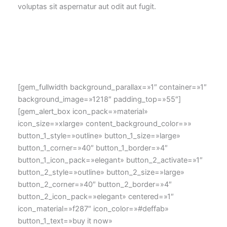
voluptas sit aspernatur aut odit aut fugit.
[gem_fullwidth background_parallax=»1″ container=»1″
background_image=»1218″ padding_top=»55″]
[gem_alert_box icon_pack=»material»
icon_size=»xlarge» content_background_color=»»
button_1_style=»outline» button_1_size=»large»
button_1_corner=»40″ button_1_border=»4″
button_1_icon_pack=»elegant» button_2_activate=»1″
button_2_style=»outline» button_2_size=»large»
button_2_corner=»40″ button_2_border=»4″
button_2_icon_pack=»elegant» centered=»1″
icon_material=»f287″ icon_color=»#deffab»
button_1_text=»buy it now»