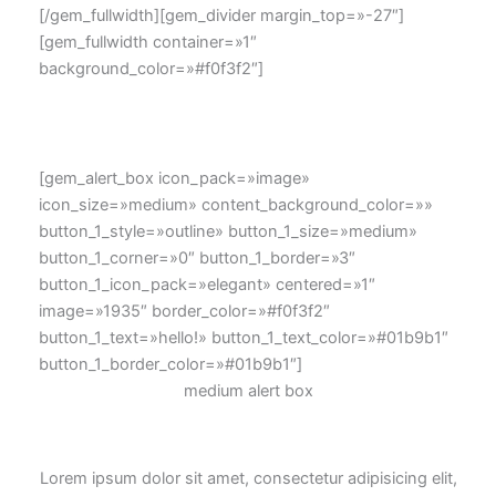
[/gem_fullwidth][gem_divider margin_top=»-27″]
[gem_fullwidth container=»1″
background_color=»#f0f3f2″]
[gem_alert_box icon_pack=»image»
icon_size=»medium» content_background_color=»»
button_1_style=»outline» button_1_size=»medium»
button_1_corner=»0″ button_1_border=»3″
button_1_icon_pack=»elegant» centered=»1″
image=»1935″ border_color=»#f0f3f2″
button_1_text=»hello!» button_1_text_color=»#01b9b1″
button_1_border_color=»#01b9b1″]
medium alert box
Lorem ipsum dolor sit amet, consectetur adipisicing elit,