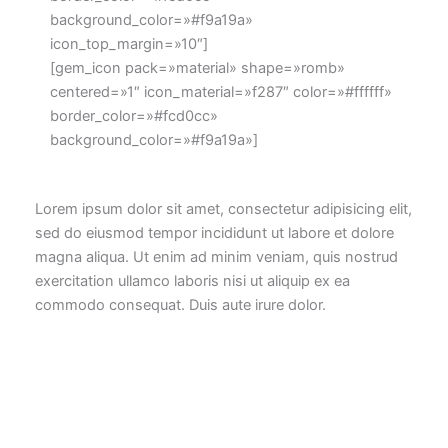
background_color=»#f9a19a»
icon_top_margin=»10″]
[gem_icon pack=»material» shape=»romb»
centered=»1″ icon_material=»f287″ color=»#ffffff»
border_color=»#fcd0cc»
background_color=»#f9a19a»]
Lorem ipsum dolor sit amet, consectetur adipisicing elit,
sed do eiusmod tempor incididunt ut labore et dolore
magna aliqua. Ut enim ad minim veniam, quis nostrud
exercitation ullamco laboris nisi ut aliquip ex ea
commodo consequat. Duis aute irure dolor.