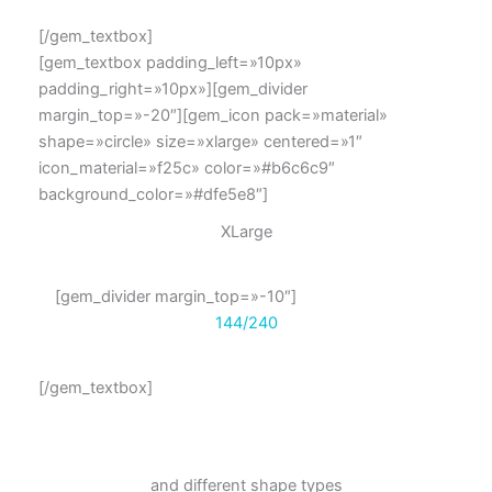
[/gem_textbox]
[gem_textbox padding_left=»10px»
padding_right=»10px»][gem_divider
margin_top=»-20″][gem_icon pack=»material»
shape=»circle» size=»xlarge» centered=»1″
icon_material=»f25c» color=»#b6c6c9″
background_color=»#dfe5e8″]
XLarge
[gem_divider margin_top=»-10″]
144/240
[/gem_textbox]
and different
shape types