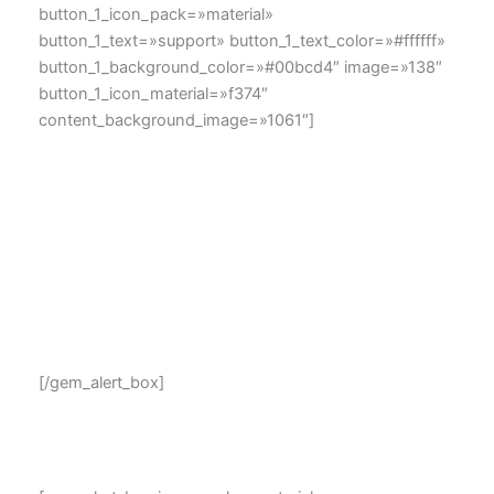
button_1_icon_pack=»material»
button_1_text=»support» button_1_text_color=»#ffffff»
button_1_background_color=»#00bcd4″ image=»138″
button_1_icon_material=»f374″
content_background_image=»1061″]
images for background
Lorem ipsum dolor sit amet, consectetur adipisicing elit,
sed do eiusmod tempor incididunt ut labore et dolore
magna aliqua. Ut enim ad minim veniam, quis nostrud
exercitation ullamco laboris nisi ut aliquip ex ea
commodo consequat. Duis aute irure.
[/gem_alert_box]