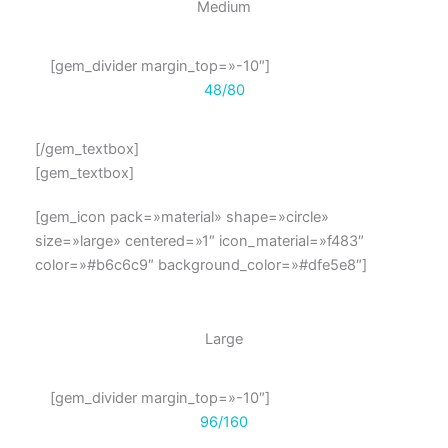
Medium
[gem_divider margin_top=»-10″]
48/80
[/gem_textbox]
[gem_textbox]
[gem_icon pack=»material» shape=»circle»
size=»large» centered=»1″ icon_material=»f483″
color=»#b6c6c9″ background_color=»#dfe5e8″]
Large
[gem_divider margin_top=»-10″]
96/160