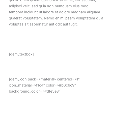
qui dolorem ipsum quia dolor sit amet, consectetur,
adipisci velit, sed quia non numquam eius modi
tempora incidunt ut labore et dolore magnam aliquam
quaerat voluptatem. Nemo enim ipsam voluptatem quia
voluptas sit aspernatur aut odit aut fugit.
[gem_textbox]
[gem_icon pack=»material» centered=»1″
icon_material=»f1c4″ color=»#b6c6c9″
background_color=»#dfe5e8″]