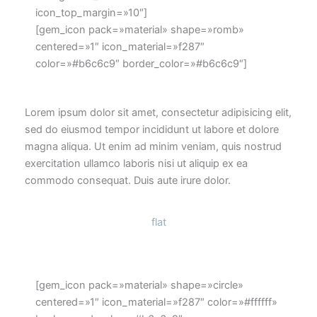
icon_top_margin=»10″]
[gem_icon pack=»material» shape=»romb»
centered=»1″ icon_material=»f287″
color=»#b6c6c9″ border_color=»#b6c6c9″]
Lorem ipsum dolor sit amet, consectetur adipisicing elit,
sed do eiusmod tempor incididunt ut labore et dolore
magna aliqua. Ut enim ad minim veniam, quis nostrud
exercitation ullamco laboris nisi ut aliquip ex ea
commodo consequat. Duis aute irure dolor.
flat
[gem_icon pack=»material» shape=»circle»
centered=»1″ icon_material=»f287″ color=»#ffffff»