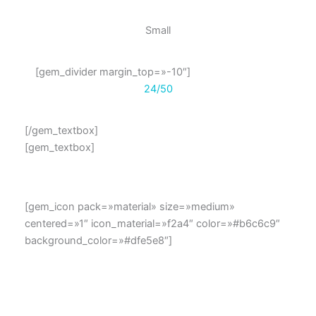
Small
[gem_divider margin_top=»-10″]
24/50
[/gem_textbox]
[gem_textbox]
[gem_icon pack=»material» size=»medium»
centered=»1″ icon_material=»f2a4″ color=»#b6c6c9″
background_color=»#dfe5e8″]