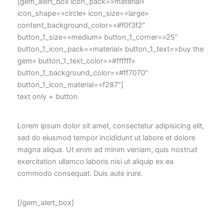
[gem_alert_box icon_pack=»material»
icon_shape=»circle» icon_size=»large»
content_background_color=»#f0f3f2″
button_1_size=»medium» button_1_corner=»25″
button_1_icon_pack=»material» button_1_text=»buy the
gem» button_1_text_color=»#ffffff»
button_1_background_color=»#ff7070″
button_1_icon_material=»f287″]
text only + button
Lorem ipsum dolor sit amet, consectetur adipisicing elit,
sed do eiusmod tempor incididunt ut labore et dolore
magna aliqua. Ut enim ad minim veniam, quis nostrud
exercitation ullamco laboris nisi ut aliquip ex ea
commodo consequat. Duis aute irure.
[/gem_alert_box]