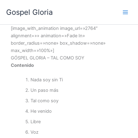
Ir
Gospel Gloria
al
contenido
[image_with_animation image_url=»2764″
alignment=»» animation=»Fade In»
border_radius=»none» box_shadow=»none»
max_width=»100%»]
GÓSPEL GLORIA – TAL COMO SOY
Contenido
Nada soy sin Ti
Un paso más
Tal como soy
He venido
Libre
Voz